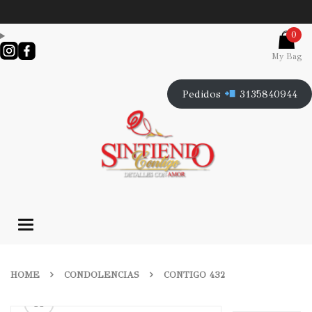
0
My Bag
Pedidos
3135840944
Toggle
navigation
HOME
CONDOLENCIAS
CONTIGO 432
🔍