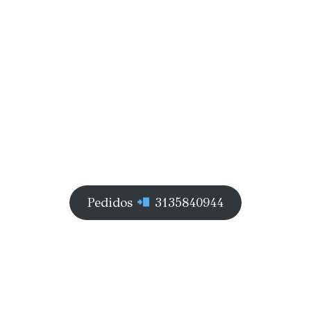
Pedidos
3135840944