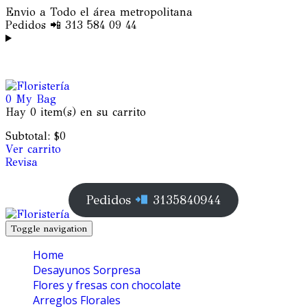
Envio a Todo el área metropolitana
Pedidos 📲 313 584 09 44
0
My Bag
Hay
0 item(s)
en su carrito
Subtotal:
$
0
Ver carrito
Revisa
Pedidos
3135840944
Toggle navigation
Home
Desayunos Sorpresa
Flores y fresas con chocolate
Arreglos Florales