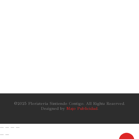
$
340,000
Contigo 033
$
230,000
Contigo 032
$
390,000
©2025 Floristería Sintiendo Contigo. All Rights Reserved.
Designed by
Majo Publicidad
.