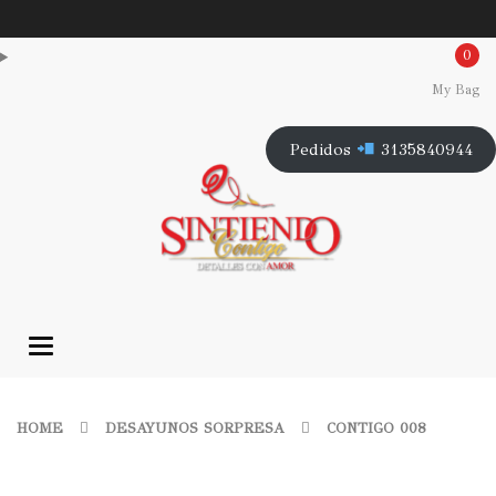
0
My Bag
Pedidos
3135840944
Toggle
navigation
HOME
DESAYUNOS SORPRESA
CONTIGO 008