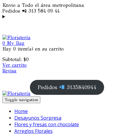
Envio a Todo el área metropolitana
Pedidos 📲 313 584 09 44
0
My Bag
Hay
0 item(s)
en su carrito
Subtotal:
$
0
Ver carrito
Revisa
Pedidos
3135840944
Toggle navigation
Home
Desayunos Sorpresa
Flores y fresas con chocolate
Arreglos Florales